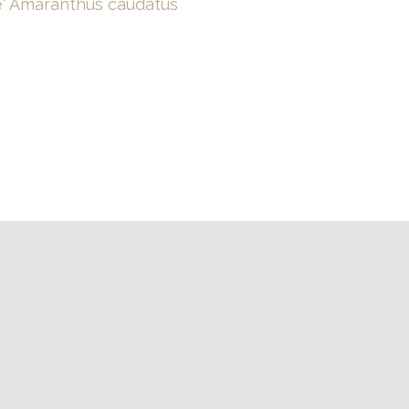
e'
Amaranthus caudatus