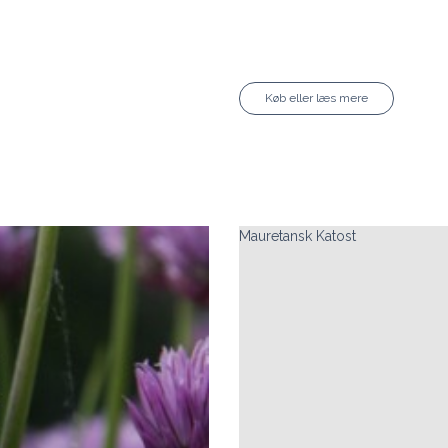
Køb eller læs mere
Mauretansk Katost