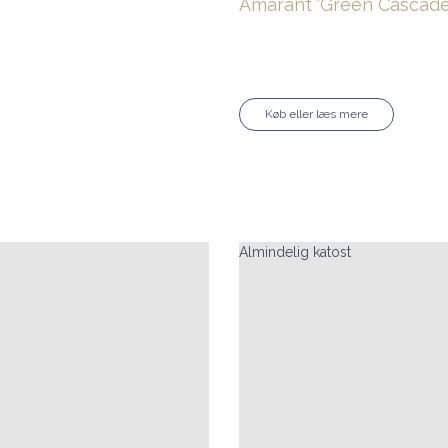
Amarant ‘Green Cascad
Køb eller læs mere
Almindelig katost