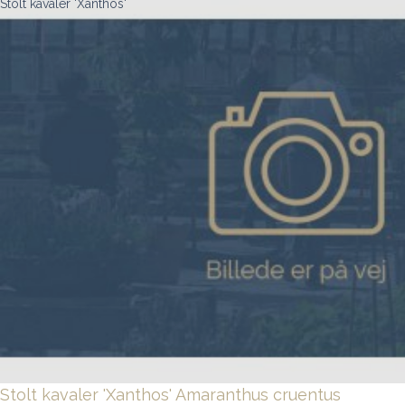
Stolt kavaler 'Xanthos'
Stolt kavaler 'Xanthos'
Amaranthus cruentus