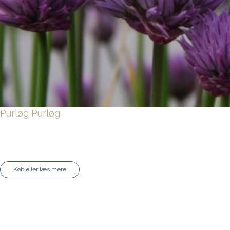
Purløg
Purløg
Køb eller læs mere