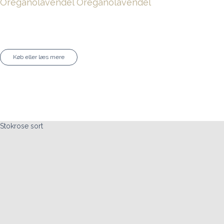
Oreganolavendel
Oreganolavendel
Køb eller læs mere
Stokrose sort