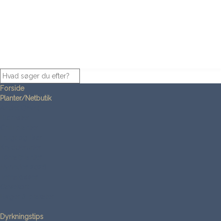
Forside
Planter/Netbutik
Andet Grønt
Blomster
Chili planter
Frugt og Bær
Krydderurter
Tomatplanter
Nyheder 2026
Temakasser
Gavekort
Bøger & plakater
Dyrkningstips