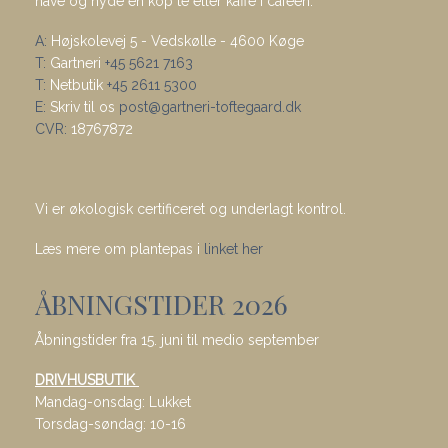
have og nyde en kop te eller kaffe i caféen.
A:
Højskolevej 5 - Vedskølle - 4600 Køge
T:
Gartneri
+45 5621 7163
T:
Netbutik
+45 2611 5300
E:
Skriv til os
post@gartneri-toftegaard.dk
CVR:
18767872
Vi er økologisk certificeret og underlagt kontrol.
Læs mere om plantepas i
linket her
ÅBNINGSTIDER 2026
Åbningstider fra 15. juni til medio september
DRIVHUSBUTIK
Mandag-onsdag: Lukket
Torsdag-søndag: 10-16