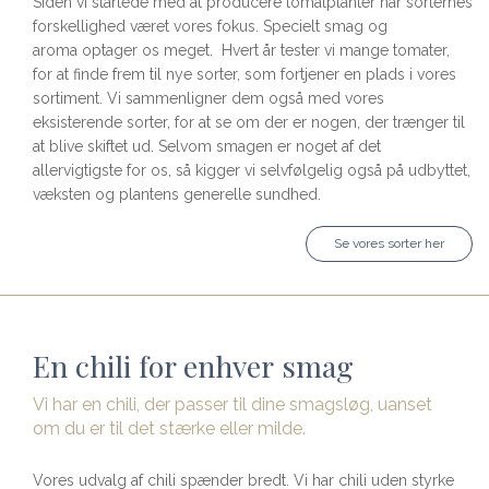
Siden vi startede med at producere tomatplanter har sorternes
forskellighed været vores fokus. Specielt smag og
aroma optager os meget. Hvert år tester vi mange tomater,
for at finde frem til nye sorter, som fortjener en plads i vores
sortiment. Vi sammenligner dem også med vores
eksisterende sorter, for at se om der er nogen, der trænger til
at blive skiftet ud. Selvom smagen er noget af det
allervigtigste for os, så kigger vi selvfølgelig også på udbyttet,
væksten og plantens generelle sundhed.
Se vores sorter her
En chili for enhver smag
Vi har en chili, der passer til dine smagsløg, uanset
om du er til det stærke eller milde.
Vores udvalg af chili spænder bredt. Vi har chili uden styrke