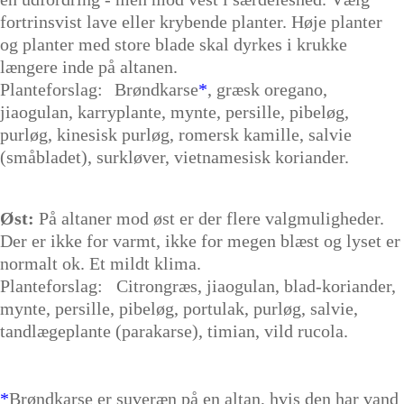
fortrinsvist lave eller krybende planter. Høje planter
og planter med store blade skal dyrkes i krukke
længere inde på altanen.
Planteforslag:
Brøndkarse
*
, græsk oregano,
jiaogulan, karryplante, mynte, persille, pibeløg,
purløg, kinesisk purløg, romersk kamille, salvie
(småbladet), surkløver, vietnamesisk koriander.
Øst:
På altaner mod øst er der flere valgmuligheder.
Der er ikke for varmt, ikke for megen blæst og lyset er
normalt ok. Et mildt klima.
Planteforslag:
Citrongræs, jiaogulan, blad-koriander,
mynte, persille, pibeløg, portulak, purløg, salvie,
tandlægeplante (parakarse), timian, vild rucola.
*
Brøndkarse er suveræn på en altan, hvis den har vand