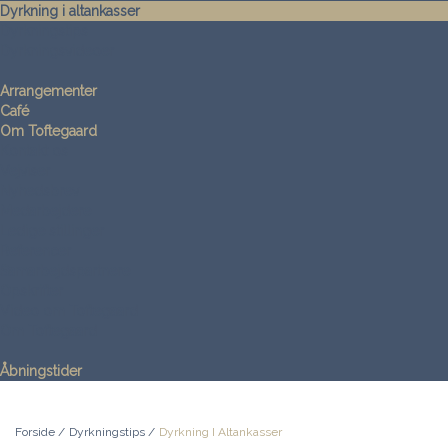
Dyrkning i altankasser
Dyrkningstips
Dyrkningsvideoer
Arrangementer
Café
Om Toftegaard
Kontakt os
Vejviser
Nyhedsbrev
Medarbejdere
Ledige stillinger
Referencer
Samarbejdspartnere
Opskrifter
Video om Toftegaard
Om Toftegaard
Åbningstider
Forside
/
Dyrkningstips
/
Dyrkning I Altankasser