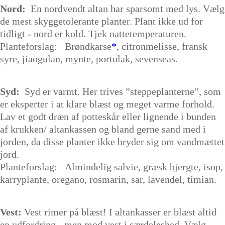
Nord:
En nordvendt altan har sparsomt med lys. Vælg
de mest skyggetolerante planter. Plant ikke ud for
tidligt - nord er kold. Tjek nattetemperaturen.
Planteforslag: Brøndkarse
*
, citronmelisse, fransk
syre, jiaogulan, mynte, portulak, sevenseas.
Syd:
Syd er varmt. Her trives ”steppeplanterne”, som
er eksperter i at klare blæst og meget varme forhold.
Lav et godt dræn af potteskår eller lignende i bunden
af krukken/ altankassen og bland gerne sand med i
jorden, da disse planter ikke bryder sig om vandmættet
jord.
Planteforslag:
Almindelig salvie, græsk bjergte, isop,
karryplante, oregano, rosmarin, sar, lavendel, timian.
Vest:
Vest rimer på blæst! I altankasser er blæst altid
en udfordring - men mod vest i særdeleshed. Vælg