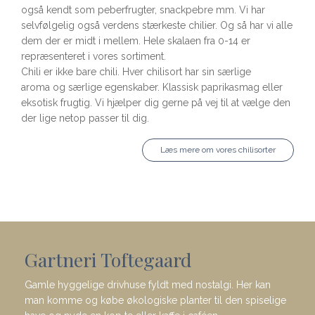
også kendt som peberfrugter, snackpebre mm. Vi har
selvfølgelig også verdens stærkeste chilier. Og så har vi alle
dem der er midt i mellem. Hele skalaen fra 0-14 er
repræsenteret i vores sortiment.
Chili er ikke bare chili. Hver chilisort har sin særlige
aroma og særlige egenskaber. Klassisk paprikasmag eller
eksotisk frugtig. Vi hjælper dig gerne på vej til at vælge den
der lige netop passer til dig.
Læs mere om vores chilisorter
Gartneri Toftegaard
Gamle hyggelige drivhuse fyldt med nostalgi. Her kan
man komme og købe økologiske planter til den spiselige