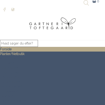
0
Forside
Planter/Netbutik
Andet Grønt
Blomster
Chili planter
Frugt og Bær
Krydderurter
Tomatplanter
Nyheder 2026
Temakasser
Gavekort
Bøger & plakater