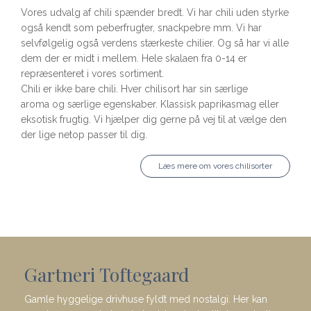
Vores udvalg af chili spænder bredt. Vi har chili uden styrke
også kendt som peberfrugter, snackpebre mm. Vi har
selvfølgelig også verdens stærkeste chilier. Og så har vi alle
dem der er midt i mellem. Hele skalaen fra 0-14 er
repræsenteret i vores sortiment.
Chili er ikke bare chili. Hver chilisort har sin særlige
aroma og særlige egenskaber. Klassisk paprikasmag eller
eksotisk frugtig. Vi hjælper dig gerne på vej til at vælge den
der lige netop passer til dig.
Læs mere om vores chilisorter
Gartneri Toftegaard
Gamle hyggelige drivhuse fyldt med nostalgi. Her kan