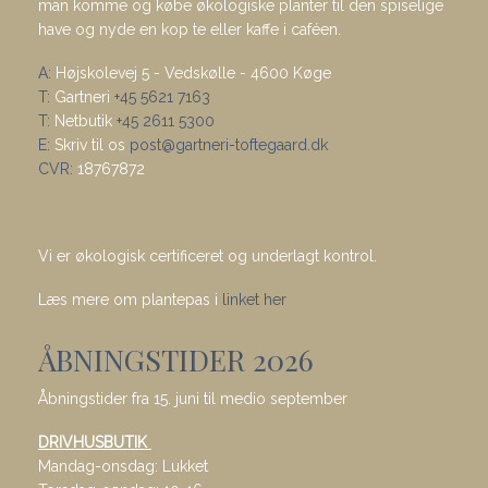
man komme og købe økologiske planter til den spiselige
have og nyde en kop te eller kaffe i caféen.
A:
Højskolevej 5 - Vedskølle - 4600 Køge
T:
Gartneri
+45 5621 7163
T:
Netbutik
+45 2611 5300
E:
Skriv til os
post@gartneri-toftegaard.dk
CVR:
18767872
Vi er økologisk certificeret og underlagt kontrol.
Læs mere om plantepas i
linket her
ÅBNINGSTIDER 2026
Åbningstider fra 15. juni til medio september
DRIVHUSBUTIK
Mandag-onsdag: Lukket