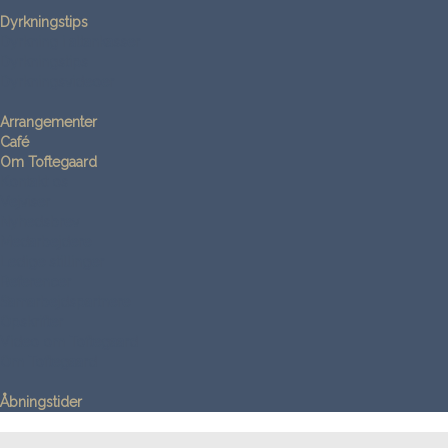
Dyrkningstips
Dyrkning i altankasser
Dyrkningstips
Dyrkningsvideoer
Arrangementer
Café
Om Toftegaard
Kontakt os
Vejviser
Nyhedsbrev
Medarbejdere
Ledige stillinger
Referencer
Samarbejdspartnere
Opskrifter
Video om Toftegaard
Om Toftegaard
Åbningstider