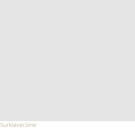
t
Surkløver,lime