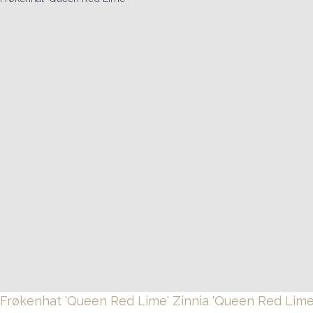
Frøkenhat 'Queen Red Lime'
Zinnia 'Queen Red Lime