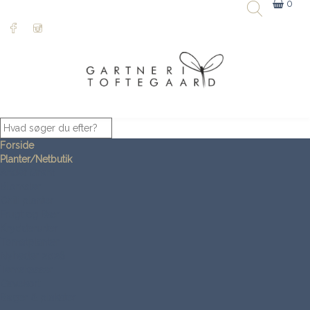
0
Forside
Planter/Netbutik
Andet Grønt
Blomster
Chili planter
Frugt og Bær
Krydderurter
Tomatplanter
Nyheder 2026
Temakasser
Gavekort
Bøger & plakater