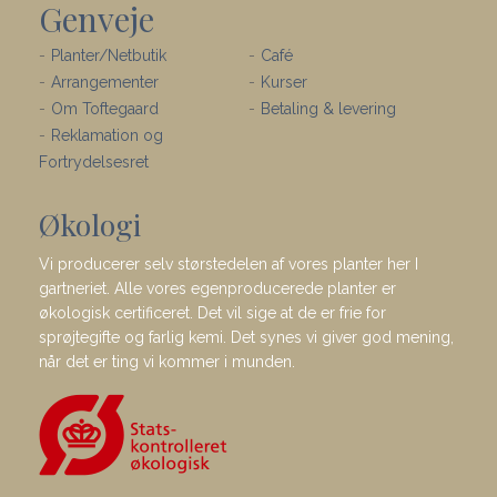
Genveje
Planter/Netbutik
Café
Arrangementer
Kurser
Om Toftegaard
Betaling & levering
Reklamation og
Fortrydelsesret
Økologi
Vi producerer selv størstedelen af vores planter her I
gartneriet. Alle vores egenproducerede planter er
økologisk certificeret. Det vil sige at de er frie for
sprøjtegifte og farlig kemi. Det synes vi giver god mening,
når det er ting vi kommer i munden.