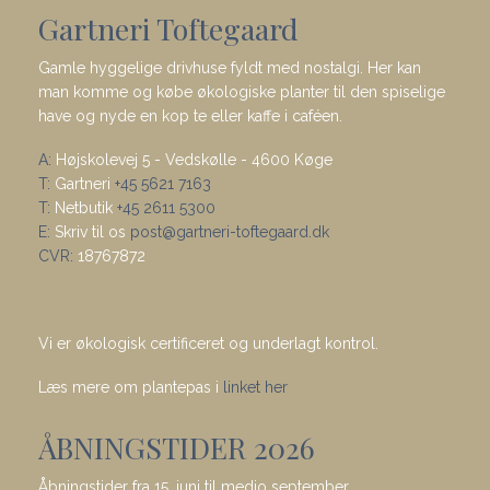
Gartneri Toftegaard
Gamle hyggelige drivhuse fyldt med nostalgi. Her kan
man komme og købe økologiske planter til den spiselige
have og nyde en kop te eller kaffe i caféen.
A:
Højskolevej 5 - Vedskølle - 4600 Køge
T:
Gartneri
+45 5621 7163
T:
Netbutik
+45 2611 5300
E:
Skriv til os
post@gartneri-toftegaard.dk
CVR:
18767872
Vi er økologisk certificeret og underlagt kontrol.
Læs mere om plantepas i
linket her
ÅBNINGSTIDER 2026
Åbningstider fra 15. juni til medio september