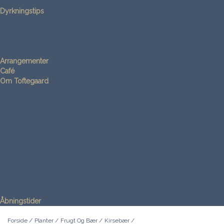
Dyrkningstips
Dyrkning i altankasser
Dyrkningstips
Dyrkningsvideoer
Arrangementer
Café
Om Toftegaard
Kontakt os
Vejviser
Nyhedsbrev
Medarbejdere
Ledige stillinger
Referencer
Samarbejdspartnere
Opskrifter
Video om Toftegaard
Om Toftegaard
Åbningstider
Forside
/
Planter
/
Frugt Og Bær
/
Kirsebær
/