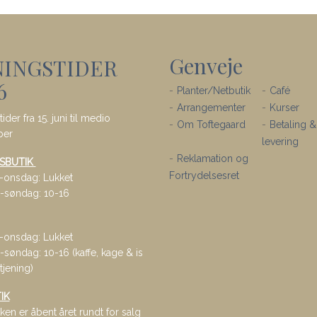
Genveje
NINGSTIDER
6
Planter/Netbutik
Café
Arrangementer
Kurser
ider fra 15. juni til medio
Om Toftegaard
Betaling &
ber
levering
Reklamation og
SBUTIK
Fortrydelsesret
onsdag: Lukket
-søndag: 10-16
onsdag: Lukket
søndag: 10-16 (kaffe, kage & is
tjening)
IK
ken er åbent året rundt for salg