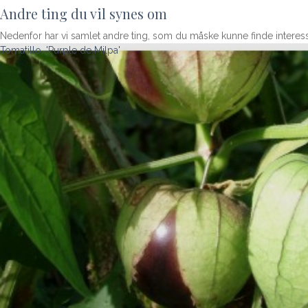
Andre ting du vil synes om
Nedenfor har vi samlet andre ting, som du måske kunne finde interes
Tomatillo, 'Purple de Milpa'