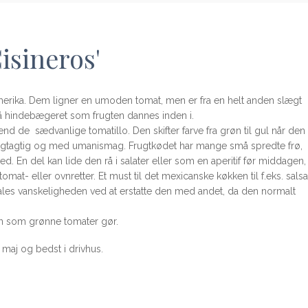
Cisineros'
erika. Dem ligner en umoden tomat, men er fra en helt anden slægt
på hindebægeret som frugten dannes inden i.
end de sædvanlige tomatillo. Den skifter farve fra grøn til gul når den
rugtagtig og med umanismag. Frugtkødet har mange små spredte frø,
. En del kan lide den rå i salater eller som en aperitif før middagen,
omat- eller ovnretter. Et must til det mexicanske køkken til f.eks. salsa
les vanskeligheden ved at erstatte den med andet, da den normalt
in som grønne tomater gør.
maj og bedst i drivhus.