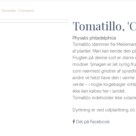
Tomatillo, 'Cisineros'
Tomatillo, '
Physalis philadelphica
Tomatillo stammer fra Mellemam
af planter. Man kan kende den 
Frugten på denne sort er større 
modner. Smagen er let syrlig f
som nærmest gnistrer af sprødhed
andre vil helst have den i varme t
verde – i nogle kogebøger omta
ikke kan købes her i landet.
Tomatillo indeholder ikke solan
Dyrkning er ved udplantning 20. 
Del på Facebook