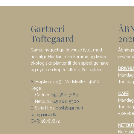
Gartneri
ÅB
Toftegaard
202
Gamle hyggelige drivhuse fyldt med
Åbningst
nostalgi. Her kan man komme og købe
septem
økologiske planter til den spiselige have
DRIVHU
og nyde en kop te eller kaffe i caféen.
Mandag-
A:
Højskolevej 5 - Vedskølle - 4600
Torsdag
Køge
CAFÉ
T:
Gartneri
+45 5621 7163
Mandag-
T:
Netbutik
+45 2611 5300
Torsdag-
E:
Skriv til os
post@gartneri-
- selvbe
toftegaard.dk
CVR:
18767872
NETBUT
Netbutik