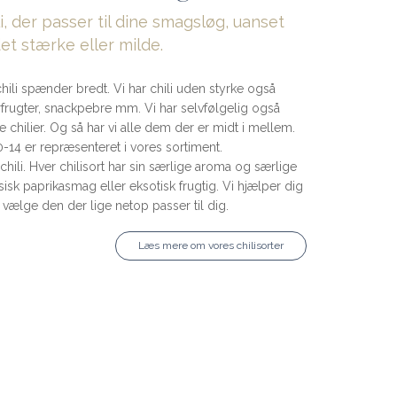
li, der passer til dine smagsløg, uanset
det stærke eller milde.
hili spænder bredt. Vi har chili uden styrke også
rugter, snackpebre mm. Vi har selvfølgelig også
 chilier. Og så har vi alle dem der er midt i mellem.
0-14 er repræsenteret i vores sortiment.
 chili. Hver chilisort har sin særlige aroma og særlige
isk paprikasmag eller eksotisk frugtig. Vi hjælper dig
t vælge den der lige netop passer til dig.
Læs mere om vores chilisorter