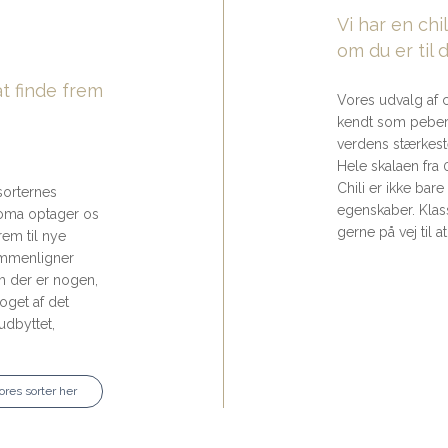
Vi har en chi
om du er til 
at finde frem
Vores udvalg af c
kendt som peberf
verdens stærkeste
Hele skalaen fra 
Chili er ikke bare
sorternes
egenskaber. Klass
roma optager os
gerne på vej til a
rem til nye
sammenligner
m der er nogen,
oget af det
 udbyttet,
ores sorter her