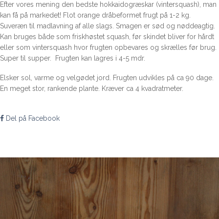
Efter vores mening den bedste hokkaidogræskar (vintersquash), man
kan få på markedet! Flot orange dråbeformet frugt på 1-2 kg.
Suveræn til madlavning af alle slags. Smagen er sød og nøddeagtig.
Kan bruges både som friskhøstet squash, før skindet bliver for hårdt
eller som vintersquash hvor frugten opbevares og skrælles før brug.
Super til supper. Frugten kan lagres i 4-5 mdr.
Elsker sol, varme og velgødet jord. Frugten udvikles på ca 90 dage.
En meget stor, rankende plante. Kræver ca 4 kvadratmeter.
Del på Facebook