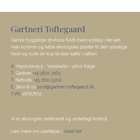
Gartneri Toftegaard
Gamle hyggelige drivhuse fyldt med nostalgi. Her kan
man komme og købe økologiske planter til den spiselige
have og nyde en kop te eller kaffe i caféen.
A:
Højskolevej 5 - Vedskølle - 4600 Køge
T:
Gartneri
+45 5621 7163
T:
Netbutik
+45 2611 5300
E:
Skriv til os
post@gartneri-toftegaard.dk
CVR:
18767872
Vi er økologisk certificeret og underlagt kontrol.
Læs mere om plantepas i
linket her