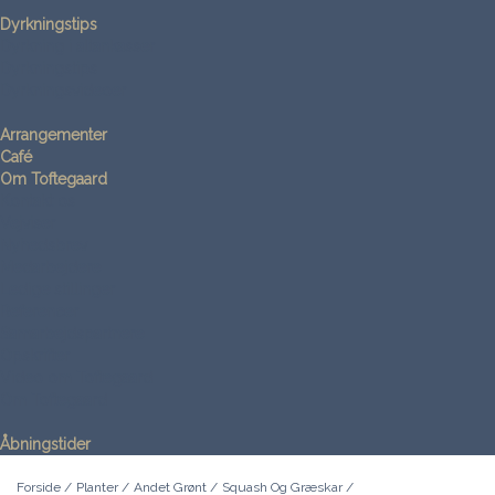
Dyrkningstips
Dyrkning i altankasser
Dyrkningstips
Dyrkningsvideoer
Arrangementer
Café
Om Toftegaard
Kontakt os
Vejviser
Nyhedsbrev
Medarbejdere
Ledige stillinger
Referencer
Samarbejdspartnere
Opskrifter
Video om Toftegaard
Om Toftegaard
Åbningstider
Forside
/
Planter
/
Andet Grønt
/
Squash Og Græskar
/