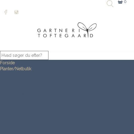
0
Forside
Planter/Netbutik
Andet Grønt
Blomster
Chili planter
Frugt og Bær
Krydderurter
Tomatplanter
Nyheder 2026
Temakasser
Gavekort
Bøger & plakater