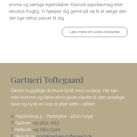
aroma og særlige egenskaber. Klassisk paprikasmag eller
eksotisk frugtig. Vi hjælper dig gerne på vej til at vælge den
der lige netop passer til dig.
Læs mere om vores chilisorter
Gartneri Toftegaard
Gamle hyggelige drivhuse fyldt med nostalgi. Her kan
man komme og købe økologiske planter til den spiselige
have og nyde en kop te eller kaffe i caféen.
A:
Højskolevej 5 - Vedskølle - 4600 Køge
T:
Gartneri
+45 5621 7163
T:
Netbutik
+45 2611 5300
E:
Skriv til os
post@gartneri-toftegaard.dk