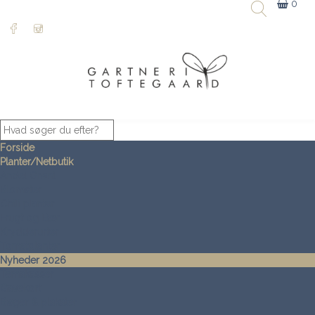
0
Forside
Planter/Netbutik
Andet Grønt
Blomster
Chili planter
Frugt og Bær
Krydderurter
Tomatplanter
Nyheder 2026
Temakasser
Gavekort
Bøger & plakater