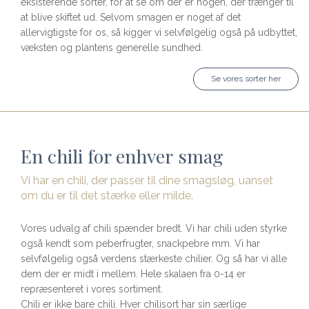
eksisterende sorter, for at se om der er nogen, der trænger til
at blive skiftet ud. Selvom smagen er noget af det
allervigtigste for os, så kigger vi selvfølgelig også på udbyttet,
væksten og plantens generelle sundhed.
Se vores sorter her
En chili for enhver smag
Vi har en chili, der passer til dine smagsløg, uanset
om du er til det stærke eller milde.
Vores udvalg af chili spænder bredt. Vi har chili uden styrke
også kendt som peberfrugter, snackpebre mm. Vi har
selvfølgelig også verdens stærkeste chilier. Og så har vi alle
dem der er midt i mellem. Hele skalaen fra 0-14 er
repræsenteret i vores sortiment.
Chili er ikke bare chili. Hver chilisort har sin særlige