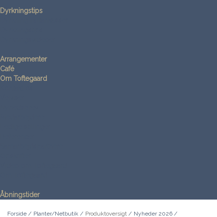
Dyrkningstips
Dyrkning i altankasser
Dyrkningstips
Dyrkningsvideoer
Arrangementer
Café
Om Toftegaard
Kontakt os
Vejviser
Nyhedsbrev
Medarbejdere
Ledige stillinger
Referencer
Samarbejdspartnere
Opskrifter
Video om Toftegaard
Om Toftegaard
Åbningstider
Forside
/
Planter/Netbutik
/
Produktoversigt
/
Nyheder 2026
/